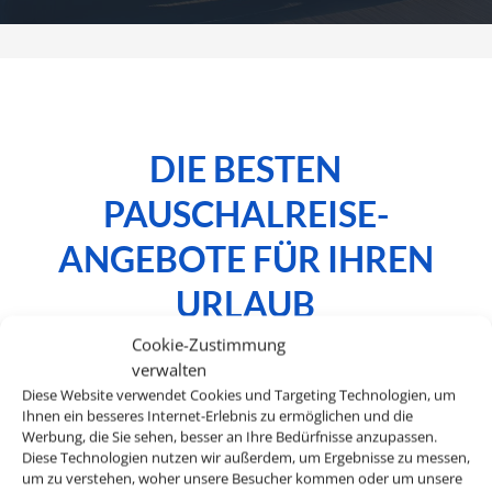
DIE BESTEN
PAUSCHALREISE-
ANGEBOTE FÜR IHREN
URLAUB
Cookie-Zustimmung
verwalten
Diese Website verwendet Cookies und Targeting Technologien, um
Bei uns finden Sie Mietwagen für über 120
Ihnen ein besseres Internet-Erlebnis zu ermöglichen und die
Werbung, die Sie sehen, besser an Ihre Bedürfnisse anzupassen.
Länder und an mehr als 8.000 Stationen
Diese Technologien nutzen wir außerdem, um Ergebnisse zu messen,
weltweit. Egal ob Spanien, Italien, USA oder
um zu verstehen, woher unsere Besucher kommen oder um unsere